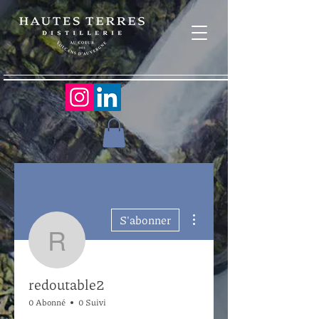
Plus d'actions
S'abonner
redoutable2
redoutable2
0 Abonné
0 Suivi