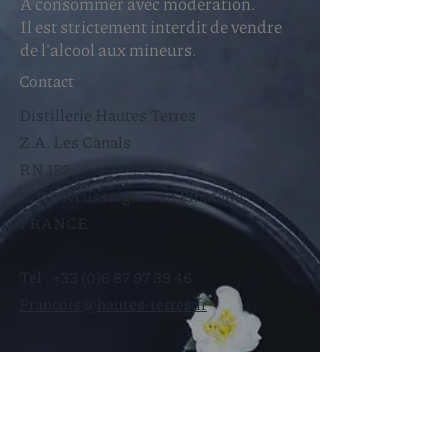
A consommer avec modération.
Il est strictement interdit de vendre
de l'alcool aux mineurs.
Contact
Distillerie Hautes Terres
Z.A. Les Canals
RN 122
15170 Neussargues en Pinatelle
FRANCE
Tel :
+33 (0)6 87 97 39 46
Francois@hautes-terres.fr
Aide
Mentions légales
Politique en matière de cookies