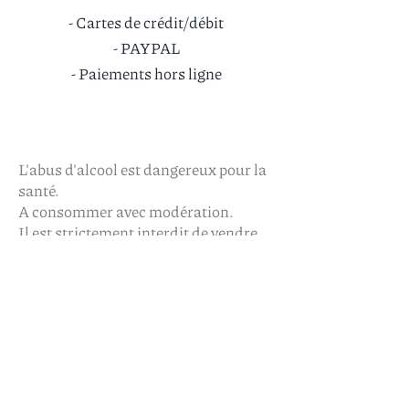
- Cartes de crédit/débit
- PAYPAL
- Paiements hors ligne
L'abus d'alcool est dangereux pour la
santé.
A consommer avec modération.
Il est strictement interdit de vendre
de l'alcool aux mineurs.
Contact
Distillerie Hautes Terres
Z.A. Les Canals
RN 122
15170 Neussargues en Pinatelle