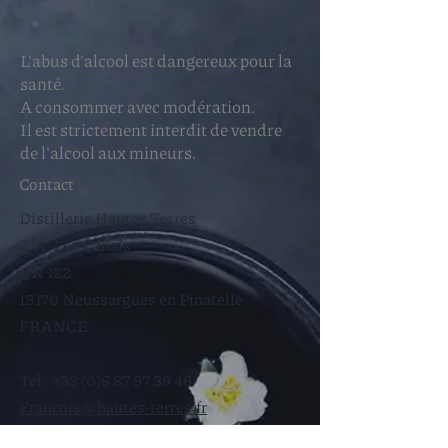
L'abus d'alcool est dangereux pour la
santé.
A consommer avec modération.
Il est strictement interdit de vendre
de l'alcool aux mineurs.
Contact
Distillerie Hautes Terres
Z.A. Les Canals
RN 122
15170 Neussargues en Pinatelle
FRANCE
Tel :
+33 (0)6 87 97 39 46
Francois@hautes-terres.fr