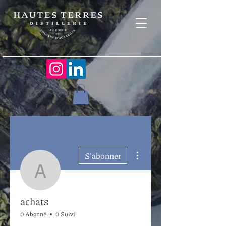
Plus d'actions
S'abonner
achats
achats
0 Abonné
0 Suivi