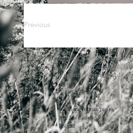
Previous
L'abus d'alcool est dangereux
A consommer avec modérati
Il est strictement interdit de
Contact
Distillerie Hautes Terres
Z.A. Les Canals
RN 122