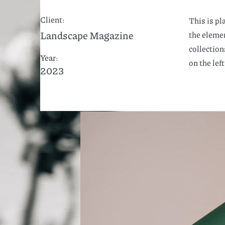
Client:
This is pl
Landscape Magazine
the eleme
collection
Year:
on the left
2023