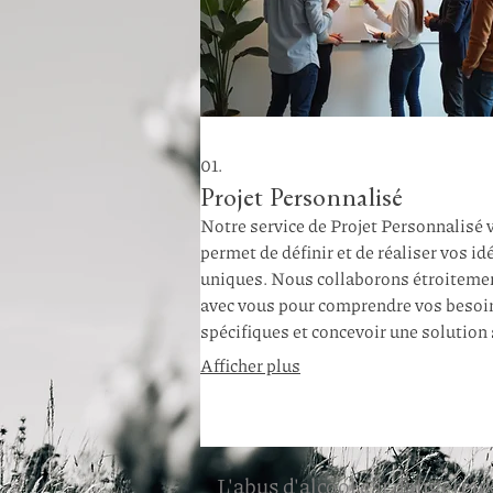
01.
Projet Personnalisé
Notre service de Projet Personnalisé 
permet de définir et de réaliser vos id
uniques. Nous collaborons étroiteme
avec vous pour comprendre vos besoi
spécifiques et concevoir une solution 
mesure qui dépasse vos attentes. Ce
Afficher plus
service est idéal pour transformer des
concepts complexes en résultats tang
L'abus d'alcool est dangereux