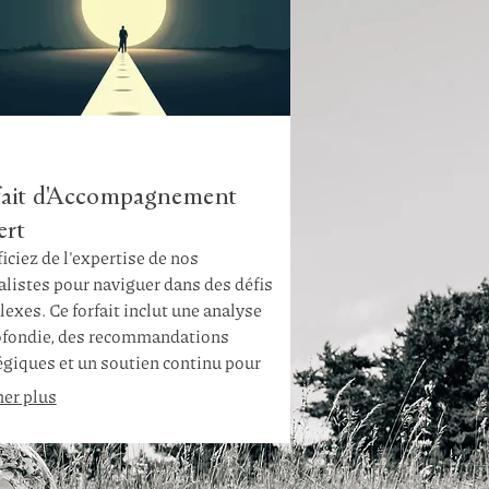
fait d'Accompagnement
ert
iciez de l'expertise de nos
alistes pour naviguer dans des défis
exes. Ce forfait inclut une analyse
fondie, des recommandations
égiques et un soutien continu pour
er le succès de vos initiatives.
her plus
ez-nous vous guider vers les
eures pratiques et les résultats
maux.