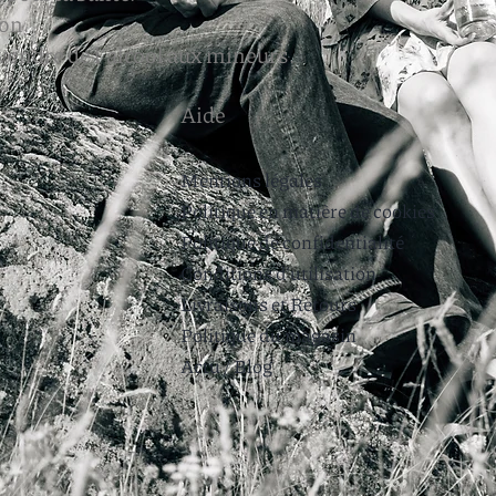
on.
 vendre de l'alcool aux mineurs.
Aide
Mentions légales
Politique en matière de cookies
Politique de confidentialité
Conditions d'utilisation
Livraisons et Retours
Politique du magasin
Actu / Blog