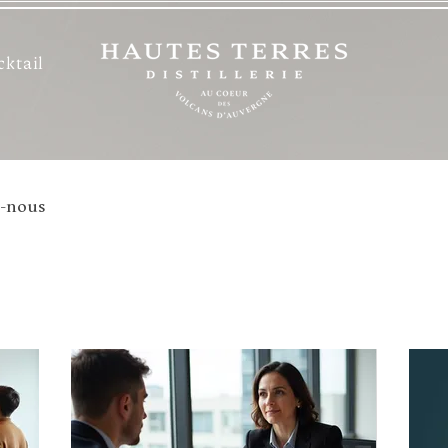
cktail
z-nous