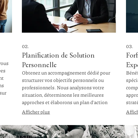
02.
03.
Planification de Solution
For
vous
Personnelle
Exp
ées
Obtenez un accompagnement dédié pour
Bénéf
nt
structurer vos objectifs personnels ou
spéci
ns
professionnels. Nous analysons votre
compl
sur
situation, déterminons les meilleures
appro
approches et élaborons un plan d'action
strat
clair et réalisable. Ce service vise à vous
assur
Afficher plus
Affic
ibles.
fournir une feuille de route concrète pour
Laiss
atteindre vos aspirations.
meill
opti
 pour la santé.