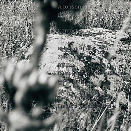
A consommer avec modérati
Il est strictement interdit de
Contact
Distillerie Hautes Terres
Z.A. Les Canals
RN 122
15170 Neussargues en Pinatelle
FRANCE
Tel : +33 (0)6 87 97 39 46
Francois@hautes-terres.fr