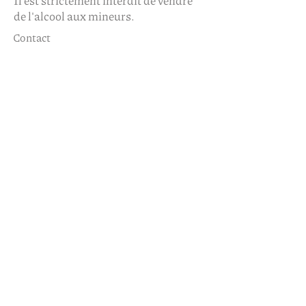
de l'alcool aux mineurs.
Contact
Distillerie Hautes Terres
Z.A. Les Canals
RN 122
15170 Neussargues en Pinatelle
FRANCE
Tel :
+33 (0)6 87 97 39 46
Francois@hautes-terres.fr
Aide
Mentions légales
Politique en matière de cookies
Politique de confidentialité